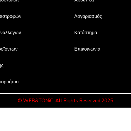
πιστροφών
Λογαριασμός
υναλλαγών
Κατάστημα
ροϊόντων
Επικοινωνία
ης
πορρήτου
© WEB&TONiC. All Rights Reserved 2025