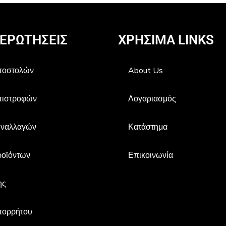
 ΕΡΩΤΗΣΕΙΣ
ΧΡΗΣIΜΑ LINKS
Αποστολών
About Us
πιστροφών
Λογαριασμός
υναλλαγών
Κατάστημα
ροϊόντων
Επικοινωνία
ης
πορρήτου