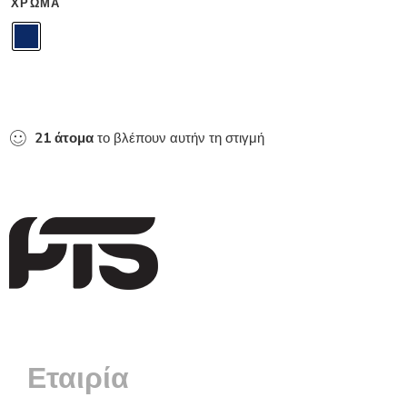
ΧΡΏΜΑ
21
άτομα
το βλέπουν αυτήν τη στιγμή
Εταιρία