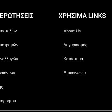
 ΕΡΩΤΗΣΕΙΣ
ΧΡΗΣIΜΑ LINKS
Αποστολών
About Us
πιστροφών
Λογαριασμός
υναλλαγών
Κατάστημα
ροϊόντων
Επικοινωνία
ης
πορρήτου