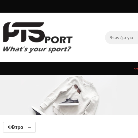
Αρχ
Φίλτρα